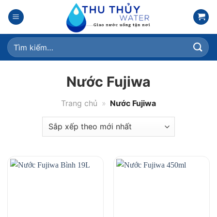
Skip
to
content
Tìm
kiếm:
Nước Fujiwa
Trang chủ
»
Nước Fujiwa