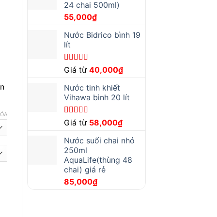
24 chai 500ml)
55,000
₫
Nước Bidrico bình 19
lít
Được xếp
Giá từ
40,000
₫
hạng
5.00
5
sao
ân
Nước tinh khiết
Vihawa bình 20 lít
XÓA
Được xếp
Giá từ
58,000
₫
hạng
4.67
5
sao
Nước suối chai nhỏ
250ml
AquaLife(thùng 48
chai) giá rẻ
85,000
₫