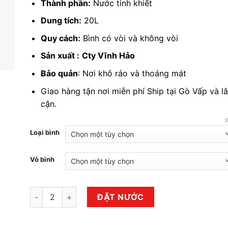
Thành phần:
Nước tinh khiết
Dung tích:
20L
Quy cách:
Bình có vòi và không vòi
Sản xuất :
Cty Vĩnh Hảo
Bảo quản
: Nơi khô ráo và thoáng mát
Giao hàng tận nơi miễn phí Ship tại Gò Vấp và l
cận.
Loại bình
Vỏ bình
Nước tinh khiết Vihawa bình 20 lít số lượng
ĐẶT NƯỚC