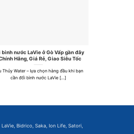
i bình nước LaVie ở Gò Vấp gần đây
Đổi Bình Nước
 Chính Hãng, Giá Rẻ, Giao Siêu Tốc
Đây – 100
 Thủy Water – lựa chọn hàng đầu khi bạn
Bạn đang cần đổ
cần đổi bình nước LaVie [...]
Vấp nhanh c
Vie, Bidrico, Saka, Ion Life, Satori,