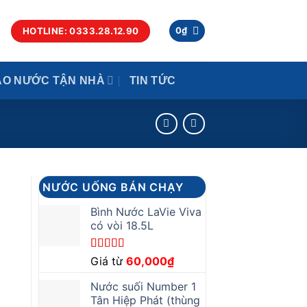
HOTLINE: 0333.28.12.90
0
₫
AO NƯỚC TẬN NHÀ
TIN TỨC
NƯỚC UỐNG BÁN CHẠY
Bình Nước LaVie Viva
có vòi 18.5L
Được xếp
Giá từ
60,000
₫
hạng
5.00
5
sao
Nước suối Number 1
Tân Hiệp Phát (thùng