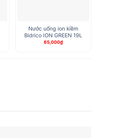
Nước uống ion kiềm
Nước khoáng
Bidrico ION GREEN 19L
bình c
65,000
₫
Giá từ
65