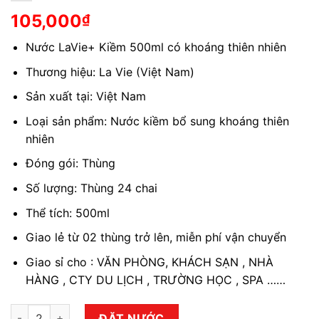
105,000
₫
Nước LaVie+ Kiềm 500ml có khoáng thiên nhiên
Thương hiệu: La Vie (Việt Nam)
Sản xuất tại: Việt Nam
Loại sản phẩm: Nước kiềm bổ sung khoáng thiên
nhiên
Đóng gói: Thùng
Số lượng: Thùng 24 chai
Thể tích: 500ml
Giao lẻ từ 02 thùng trở lên, miễn phí vận chuyển
Giao sỉ cho : VĂN PHÒNG, KHÁCH SẠN , NHÀ
HÀNG , CTY DU LỊCH , TRƯỜNG HỌC , SPA ……
Nước LaVie+ Kiềm 500ml (Thùng 24 chai) số lượng
ĐẶT NƯỚC