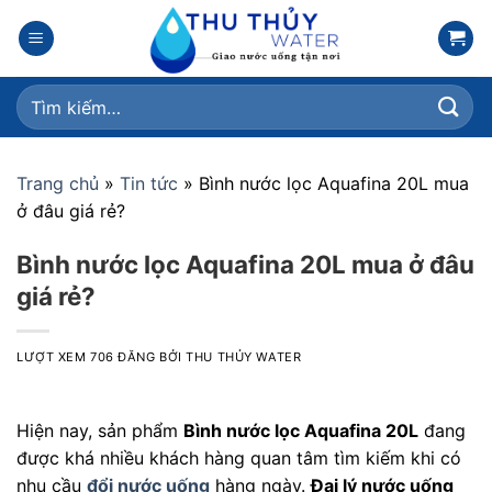
Skip
to
content
Tìm
kiếm:
Trang chủ
»
Tin tức
»
Bình nước lọc Aquafina 20L mua
ở đâu giá rẻ?
Bình nước lọc Aquafina 20L mua ở đâu
giá rẻ?
LƯỢT XEM 706
ĐĂNG BỞI
THU THỦY WATER
Hiện nay, sản phẩm
Bình nước lọc Aquafina 20L
đang
được khá nhiều khách hàng quan tâm tìm kiếm khi có
nhu cầu
đổi nước uống
hàng ngày.
Đại lý nước uống