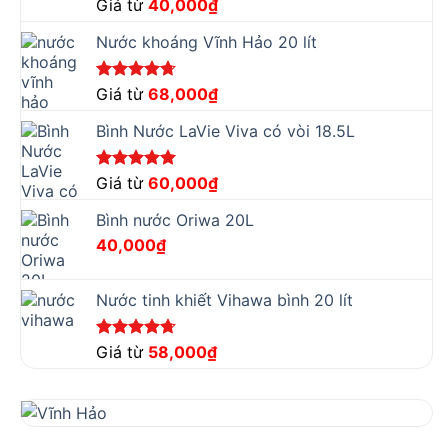
Được xếp
Giá từ
40,000
₫
hạng
5.00
5 sao
Nước khoáng Vĩnh Hảo 20 lít
Được xếp
Giá từ
68,000
₫
hạng
4.67
5 sao
Bình Nước LaVie Viva có vòi 18.5L
Được xếp
Giá từ
60,000
₫
hạng
5.00
5 sao
Bình nước Oriwa 20L
40,000
₫
Nước tinh khiết Vihawa bình 20 lít
Được xếp
Giá từ
58,000
₫
hạng
4.67
5 sao