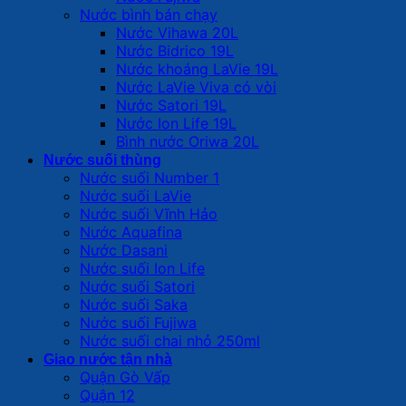
Nước bình bán chạy
Nước Vihawa 20L
Nước Bidrico 19L
Nước khoáng LaVie 19L
Nước LaVie Viva có vòi
Nước Satori 19L
Nước Ion Life 19L
Bình nước Oriwa 20L
Nước suối thùng
Nước suối Number 1
Nước suối LaVie
Nước suối Vĩnh Hảo
Nước Aquafina
Nước Dasani
Nước suối Ion Life
Nước suối Satori
Nước suối Saka
Nước suối Fujiwa
Nước suối chai nhỏ 250ml
Giao nước tận nhà
Quận Gò Vấp
Quận 12