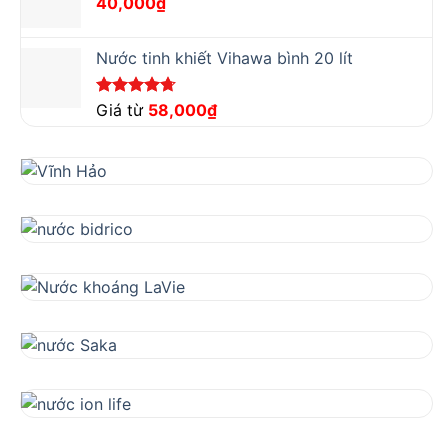
40,000
₫
Nước tinh khiết Vihawa bình 20 lít
Được xếp
Giá từ
58,000
₫
hạng
4.67
5 sao