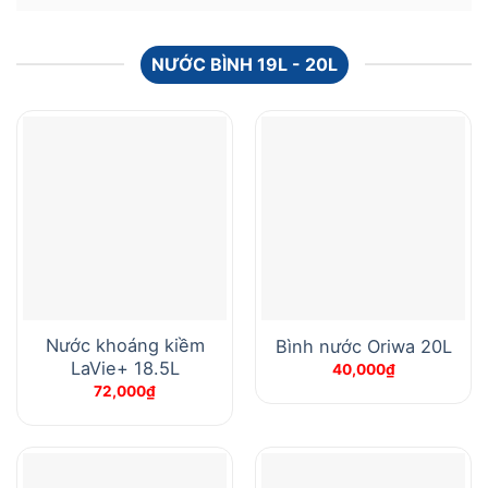
NƯỚC BÌNH 19L - 20L
Nước khoáng kiềm
Bình nước Oriwa 20L
LaVie+ 18.5L
40,000
₫
72,000
₫