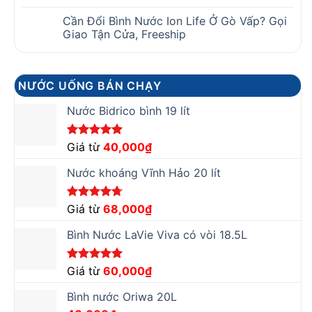
Cần Đổi Bình Nước Ion Life Ở Gò Vấp? Gọi
Giao Tận Cửa, Freeship
NƯỚC UỐNG BÁN CHẠY
Nước Bidrico bình 19 lít
Được xếp
Giá từ
40,000
₫
hạng
5.00
5 sao
Nước khoáng Vĩnh Hảo 20 lít
Được xếp
Giá từ
68,000
₫
hạng
4.67
5 sao
Bình Nước LaVie Viva có vòi 18.5L
Được xếp
Giá từ
60,000
₫
hạng
5.00
5 sao
Bình nước Oriwa 20L