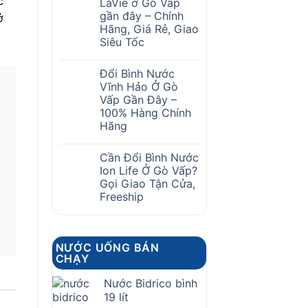
c
LaVie ở Gò Vấp
gần đây – Chính
ở
Hãng, Giá Rẻ, Giao
Siêu Tốc
Đổi Bình Nước
Vĩnh Hảo Ở Gò
Vấp Gần Đây –
100% Hàng Chính
Hãng
Cần Đổi Bình Nước
Ion Life Ở Gò Vấp?
Gọi Giao Tận Cửa,
Freeship
NƯỚC UỐNG BÁN
CHẠY
Nước Bidrico bình
19 lít