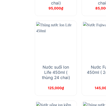
chai)
chai
95,000
₫
85,00
Nước suối Ion
Nước Fu
Life 450ml (
450ml ( 2
thùng 24 chai)
125,000
₫
145,0