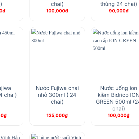
)
chai)
thùng 24 chai)
0
₫
100,000
₫
90,000
₫
jiwa
Nước Fujiwa chai
Nước uống ion
4 chai)
nhỏ 300ml ( 24
kiềm Bidrico IO
chai)
GREEN 500ml (2
chai)
00
₫
125,000
₫
100,000
₫