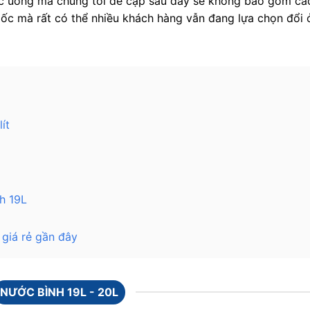
ớc uống mà chúng tôi đề cập sau đây sẽ không bao gồm cá
gốc mà rất có thể nhiều khách hàng vẫn đang lựa chọn đổi 
ít
nh 19L
 giá rẻ gần đây
NƯỚC BÌNH 19L - 20L