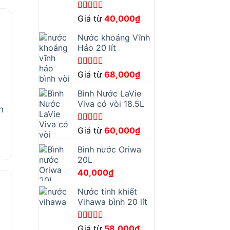
Được xếp
Giá từ
40,000
₫
hạng
5.00
5
sao
Nước khoáng Vĩnh
Hảo 20 lít
Được xếp
Giá từ
68,000
₫
hạng
4.67
5
sao
Bình Nước LaVie
Viva có vòi 18.5L
h
Được xếp
Giá từ
60,000
₫
hạng
5.00
5
sao
Bình nước Oriwa
20L
40,000
₫
Nước tinh khiết
Vihawa bình 20 lít
Được xếp
Giá từ
58,000
₫