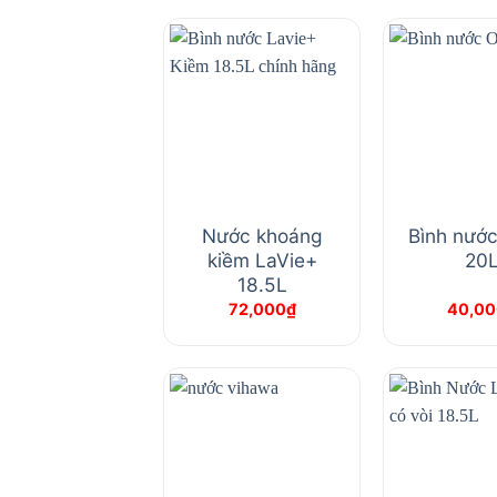
Nước khoáng
Bình nước
kiềm LaVie+
20
18.5L
72,000
₫
40,00