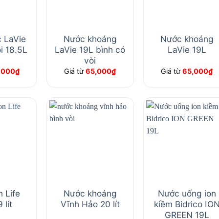
 LaVie
Nước khoáng
Nước khoáng
i 18.5L
LaVie 19L bình có
LaVie 19L
vòi
,000
₫
Giá từ
65,000
₫
Giá từ
65,000
₫
 Life
Nước khoáng
Nước uống ion
 lít
Vĩnh Hảo 20 lít
kiềm Bidrico IO
GREEN 19L