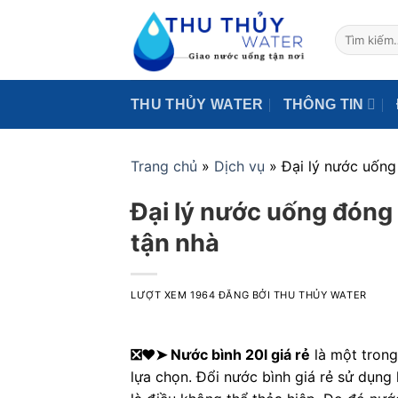
Skip
to
Tìm
kiếm:
content
THU THỦY WATER
THÔNG TIN
Trang chủ
»
Dịch vụ
»
Đại lý nước uống
Đại lý nước uống đóng 
tận nhà
LƯỢT XEM 1964
ĐĂNG BỞI
THU THỦY WATER
❎❤️➤ Nước bình 20l giá rẻ
là một tron
lựa chọn. Đổi nước bình giá rẻ sử dụng