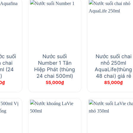
c suối
Nước suối
Nước suối chai
 chai
Number 1 Tân
nhỏ 250ml
l (24
Hiệp Phát (thùng
AquaLife(thùng
)
24 chai 500ml)
48 chai) giá rẻ
0
₫
55,000
₫
85,000
₫