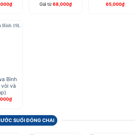
,000
₫
Giá từ
68,000
₫
65,000
₫
wa Bình
 vòi và
úp)
,000
₫
NƯỚC SUỐI ĐÓNG CHAI