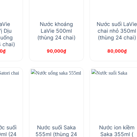
aVie
Nước khoáng
Nước suối LaVi
ị Dịu
LaVie 500ml
chai nhỏ 350ml
 uống
(thùng 24 chai)
(thùng 24 chai)
 chai)
0
₫
90,000
₫
80,000
₫
c suối
Nước suối Saka
Nước ion kiềm
0ml (24
555ml (thùng 24
Saka 355ml (