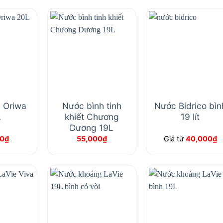
 Oriwa
Nước bình tinh
Nước Bidrico bìn
L
khiết Chương
19 lít
Dương 19L
0
₫
55,000
₫
Giá từ
40,000
₫