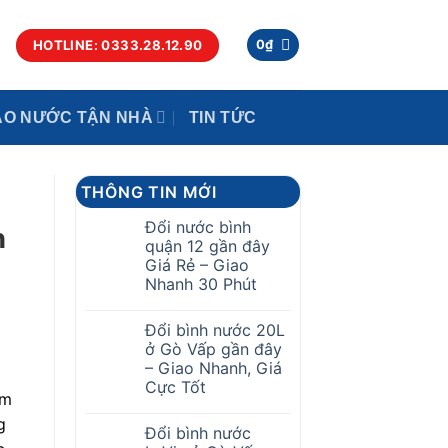
HOTLINE: 0333.28.12.90
0
₫
AO NƯỚC TẬN NHÀ
TIN TỨC
THÔNG TIN MỚI
Đổi nước bình
h
quận 12 gần đây
Giá Rẻ – Giao
Nhanh 30 Phút
Đổi bình nước 20L
ở Gò Vấp gần đây
– Giao Nhanh, Giá
Cực Tốt
âm
g
Đổi bình nước