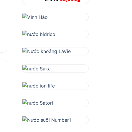
hạng
4.67
5
sao
N