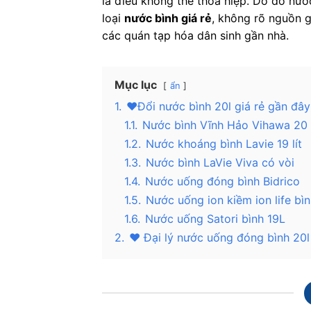
là điều không thể thỏa hiệp. Do đó nư
loại
nước bình giá rẻ
, không rõ nguồn 
các quán tạp hóa dân sinh gần nhà.
Mục lục
ẩn
1.
❤️Đổi nước bình 20l giá rẻ gần đây
1.1.
Nước bình Vĩnh Hảo Vihawa 20 l
1.2.
Nước khoáng bình Lavie 19 lít
1.3.
Nước bình LaVie Viva có vòi
1.4.
Nước uống đóng bình Bidrico
1.5.
Nước uống ion kiềm ion life bì
1.6.
Nước uống Satori bình 19L
2.
❤️ Đại lý nước uống đóng bình 20l